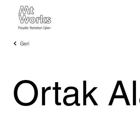
Fayda Yaratan İşler
Geri
Ortak A