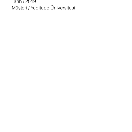
Tarih / 2019
Müşteri / Yeditepe Üniversitesi
Proje Takımı / Muhammet Taşlı, Can Sürgit
Konum / Ataşehir Kampüsü - İstanbul