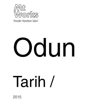
Fayda Yaratan İşler
Odun
Tarih /
2015