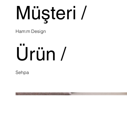
Müşteri /
Ham:m Design
Ürün /
Sehpa